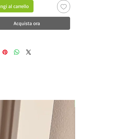
ngi al carrello
Acquista ora
New