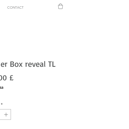
CONTACT
er Box reveal TL
Prezzo
00 £
sa
*