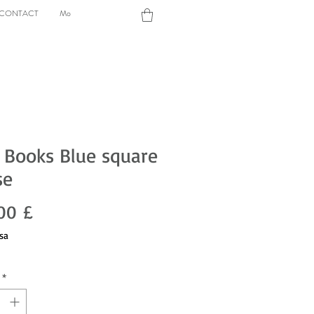
CONTACT
More
 Books Blue square
se
Prezzo
00 £
sa
*